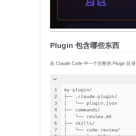
Plugin 包含哪些东西
在 Claude Code 中一个完整的 Plugin 
1
my-plugin/
2
├── .claude-plugin/
3
│   └── plugin.json 
4
├── commands/
5
│   └── review.md    
6
├── skills/
7
│   └── code-review/