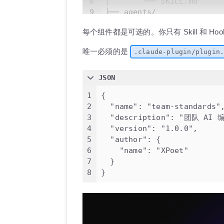
8
│       └── SKILL.md  
9
├── agents/
10
│   └── security.md     
每个组件都是可选的。你只有 Skill 和 
11
├── hooks/
12
│   └── hooks.json     
唯一必须的是
.claude-plugin/plugin
13
└── .mcp.json           
JSON
1
{
2
"name"
:
"team-standards"
3
"description"
:
"团队 AI 
4
"version"
:
"1.0.0"
,
5
"author"
:
{
6
"name"
:
"XPoet"
7
}
8
}