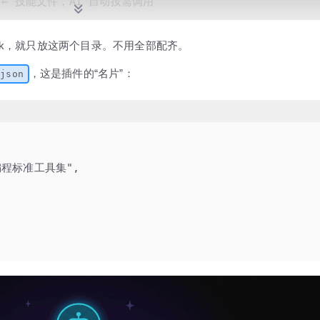
    ← 技能文件，AI 自动按需调用
  ← 专用 Subagent
Hook，就只放这两个目录。不用全部配齐。
   ← 自动触发的 Hook 配置
，这是插件的“名片”：
.json
  ← MCP Server 配置
,
编程标准工具集"
,