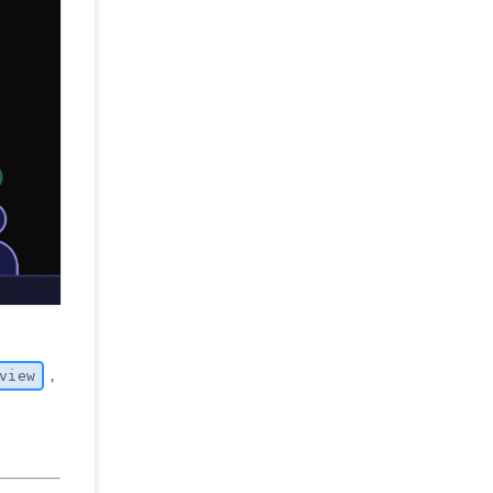
，
view